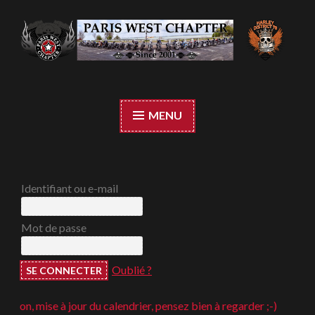
Accéder
au
contenu
Paris West Chapter
principal
MENU
Identifiant ou e-mail
Mot de passe
Oublié ?
e à jour du calendrier, pensez bien à regarder ;-)