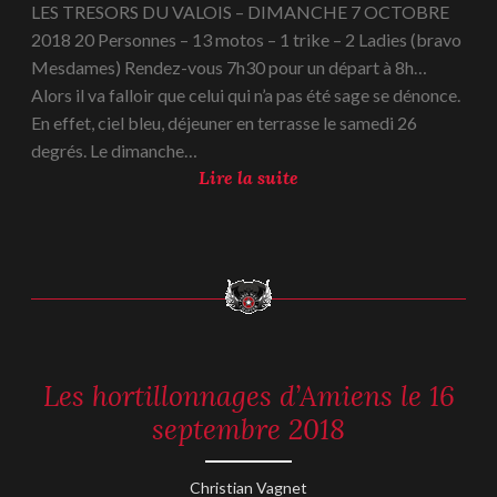
LES TRESORS DU VALOIS – DIMANCHE 7 OCTOBRE
c
2018 20 Personnes – 13 motos – 1 trike – 2 Ladies (bravo
t
Mesdames) Rendez-vous 7h30 pour un départ à 8h…
o
Alors il va falloir que celui qui n’a pas été sage se dénonce.
b
En effet, ciel bleu, déjeuner en terrasse le samedi 26
r
degrés. Le dimanche…
e
L
Lire la suite
2
e
0
s
1
t
8
r
é
s
o
Les hortillonnages d’Amiens le 16
REPORTAGES
r
-
septembre 2018
s
2018
d
u
18
Christian Vagnet