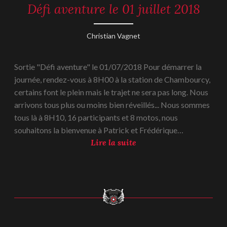
1
Défi aventure le 01 juillet 2018
REPORTAGES
n
6
-
A
2018
s
n
4
Christian Vagnet
e
juillet
j
p
2018
o
t
Sortie "Défi aventure" le 01/07/2018 Pour démarrer la
u
e
journée, rendez-vous à 8H00 à la station de Chambourcy,
l
m
certains font le plein mais le trajet ne sera pas long. Nous
e
b
arrivons tous plus ou moins bien réveillés... Nous sommes
s
r
tous là à 8H10, 16 participants et 8 motos, nous
2
e
souhaitons la bienvenue à Patrick et Frédérique…
5
2
D
Lire la suite
&
0
é
2
1
f
6
8
i
a
a
o
v
û
e
t