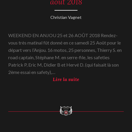
août 2018
l
2018
0
o
1
n
6
Christian Vagnet
8
n
septembre
a
2018
WEEKEND EN ANJOU 25 et 26 AOÛT 2018 Rendez-
g
vous très matinal fût donné en ce samedi 25 Août pour le
e
départ vers l’Anjou. 16 motos, 25 personnes, Thierry S. en
s
road captain, Stéphane M. en serre-file, les safeties
d
Patrick P, Eric M, Didier B et Hervé D. (qui faisait là son
’
2ème essai en safety),…
A
W
Lire la suite
m
e
i
e
e
k
n
e
s
n
l
d
e
e