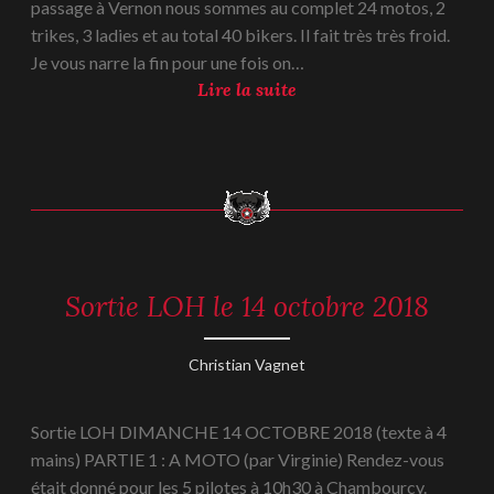
r
passage à Vernon nous sommes au complet 24 motos, 2
l
e
trikes, 3 ladies et au total 40 bikers. Il fait très très froid.
e
2
Je vous narre la fin pour une fois on…
V
0
S
Lire la suite
e
1
o
n
8
r
d
t
r
i
e
e
d
E
i
t
1
Sortie LOH le 14 octobre 2018
REPORTAGES
r
-
6
e
2018
N
t
17
Christian Vagnet
o
octobre
a
v
2018
t
Sortie LOH DIMANCHE 14 OCTOBRE 2018 (texte à 4
e
l
mains) PARTIE 1 : A MOTO (par Virginie) Rendez-vous
m
e
était donné pour les 5 pilotes à 10h30 à Chambourcy.
b