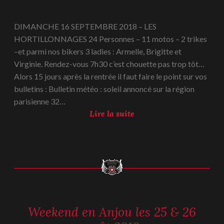
V
septembre
a
2018
DIMANCHE 16 SEPTEMBRE 2018 – LES
l
HORTILLONNAGES 24 Personnes – 11 motos – 2 trikes
o
–et parmi nos bikers 3 ladies : Armelle, Brigitte et
i
Virginie. Rendez-vous 7h30 c’est chouette pas trop tôt…
s
Alors 15 jours après la rentrée il faut faire le point sur vos
l
bulletins : Bulletin météo : soleil annoncé sur la région
e
parisienne 32…
0
L
Lire la suite
7
e
o
s
c
h
t
o
o
r
b
t
r
i
e
Weekend en Anjou les 25 & 26
REPORTAGES
l
2
-