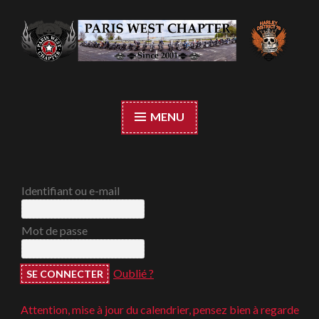
Accéder
au
contenu
Paris West Chapter
principal
MENU
Identifiant ou e-mail
Mot de passe
Oublié ?
ttention, mise à jour du calendrier, pensez bien à regarder ;-)