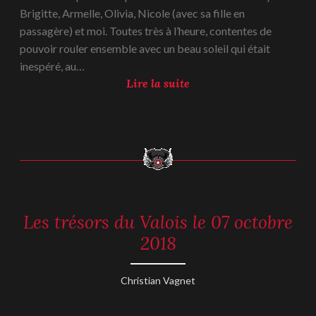
2
Brigitte, Armelle, Olivia, Nicole (avec sa fille en
r
1
passagère) et moi. Toutes très à l’heure, contentes de
e
o
pouvoir rouler ensemble avec un beau soleil qui était
2
c
inespéré, au…
0
t
S
Lire la suite
1
o
o
8
b
r
r
t
e
i
2
e
0
L
1
O
8
Les trésors du Valois le 07 octobre
REPORTAGES
H
-
2018
l
2018
e
1
11
Christian Vagnet
4
octobre
o
2018