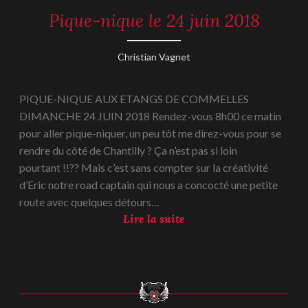
n
2
Pique-nique le 24 juin 2018
REPORTAGES
t
-
0
u
2018
1
r
28
Christian Vagnet
8
juin
e
2018
l
PIQUE-NIQUE AUX ETANGS DE COMMELLES
e
DIMANCHE 24 JUIN 2018 Rendez-vous 8h00 ce matin
0
pour aller pique-niquer, un peu tôt me direz-vous pour se
1
rendre du côté de Chantilly ? Ça n’est pas si loin
j
pourtant !!?? Mais c’est sans compter sur la créativité
u
d’Eric notre road captain qui nous a concocté une petite
i
route avec quelques détours…
l
P
Lire la suite
l
i
e
q
t
u
2
e
0
-