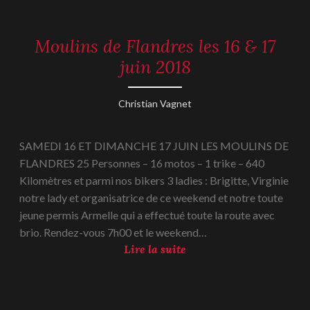
1
n
8
i
Moulins de Flandres les 16 & 17
REPORTAGES
q
-
juin 2018
u
2018
e
l
21
Christian Vagnet
e
juin
2
2018
SAMEDI 16 ET DIMANCHE 17 JUIN LES MOULINS DE
4
FLANDRES 25 Personnes – 16 motos – 1 trike – 640
j
Kilomètres et parmi nos bikers 3 ladies : Brigitte, Virginie
u
notre lady et organisatrice de ce weekend et notre toute
i
jeune permis Armelle qui a effectué toute la route avec
n
brio. Rendez-vous 7h00 et le weekend…
2
M
Lire la suite
0
o
1
u
8
l