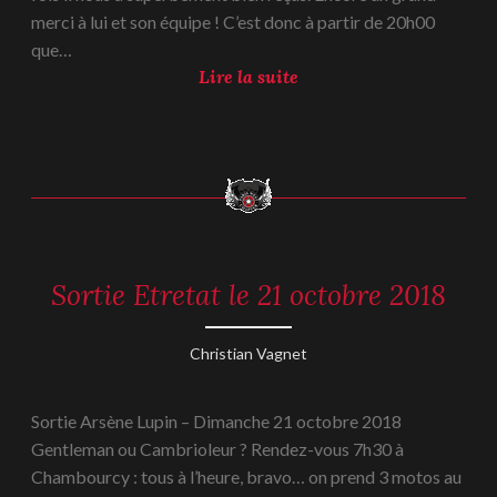
n
merci à lui et son équipe ! C’est donc à partir de 20h00
é
que…
e
S
Lire la suite
–
o
S
i
a
r
m
é
e
e
d
B
i
e
0
Sortie Etretat le 21 octobre 2018
REPORTAGES
a
8
-
u
2018
D
j
25
Christian Vagnet
é
octobre
o
c
2018
l
e
Sortie Arsène Lupin – Dimanche 21 octobre 2018
a
m
Gentleman ou Cambrioleur ? Rendez-vous 7h30 à
i
b
Chambourcy : tous à l’heure, bravo… on prend 3 motos au
s