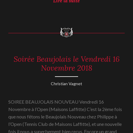
A
Lire la suite
G
&
S
o
i
r
é
Soirée Beaujolais le Vendredi 16
REPORTAGES
e
-
Novembre 2018
d
2018
e
f
21
Christian Vagnet
i
novembre
n
2018
SOIREE BEAUJOLAIS NOUVEAU Vendredi 16
d
Novembre à l’Open (Maisons Laffitte) C’est la 2ème fois
’
que nous fêtons le Beaujolais Nouveau chez Philippe à
a
l’Open (Tennis Club de Maisons Laffitte), et une nouvelle
n
fois il nous a superbement bien reçus. Encore un grand