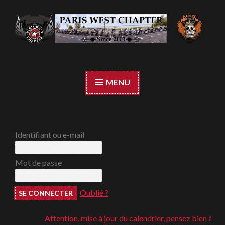
Accéder
au
contenu
Paris West Chapter
principal
MENU
Identifiant ou e-mail
Mot de passe
Oublié ?
Attention, mise à jour du calendrier, pensez bien à regard