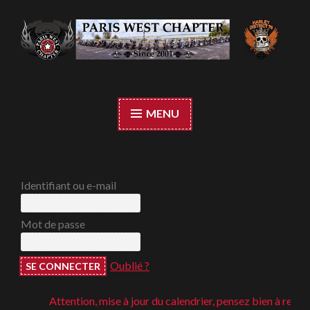
Accéder
au
contenu
Paris West Chapter
principal
MENU
Identifiant ou e-mail
Mot de passe
Oublié ?
Attention, mise à jour du calendrier, pensez bien à regarder 