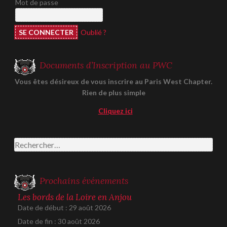
Mot de passe
Oublié ?
Documents d’Inscription au PWC
Vous êtes désireux de vous inscrire au Paris West Chapter.
Rien de plus simple
Cliquez ici
Rechercher :
Prochains événements
Les bords de la Loire en Anjou
Date de début :
29 août 2026
Date de fin :
30 août 2026