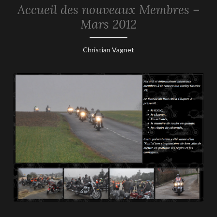
Accueil des nouveaux Membres –
REPORTAGES
-
Mars 2012
2012
10
Christian Vagnet
mars
2012