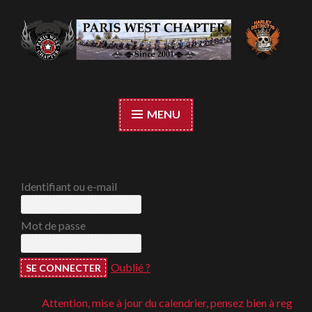
Accéder
au
contenu
Paris West Chapter
principal
MENU
Identifiant ou e-mail
Mot de passe
Oublié ?
Attention, mise à jour du calendrier, pensez bien à regarder ;