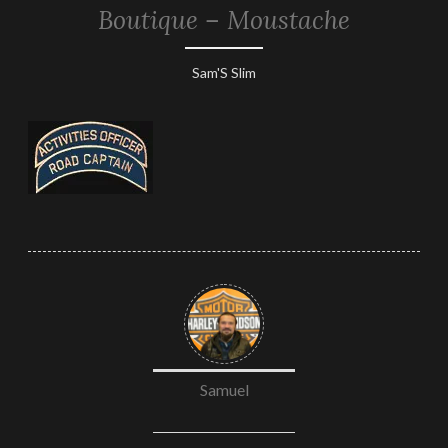
Boutique – Moustache
1
Sam'S Slim
février
2019
Samuel