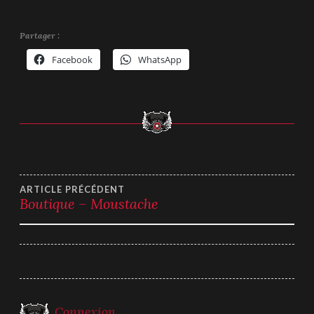
Partager :
Facebook
WhatsApp
Navigation
ARTICLE PRÉCÉDENT
Boutique – Moustache
de
l’article
Connexion