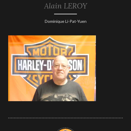
Alain LEROY
23
Dominique Li-Pat-Yuen
mars
2026