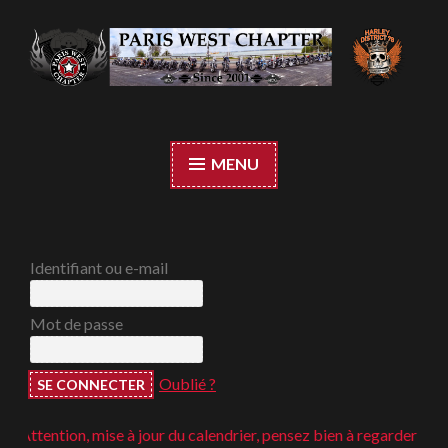
Accéder
au
contenu
Paris West Chapter
principal
MENU
Identifiant ou e-mail
Mot de passe
Oublié ?
Attention, mise à jour du calendrier, pensez bien à regarder ;-)