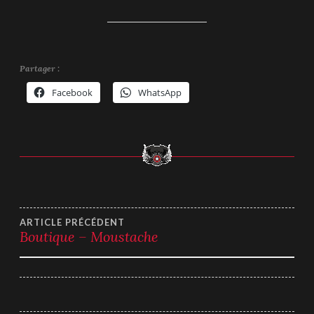
Partager :
Facebook
WhatsApp
Navigation
ARTICLE PRÉCÉDENT
Boutique – Moustache
de
l’article