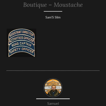
Boutique – Moustache
1
Sam'S Slim
février
2019
Samuel