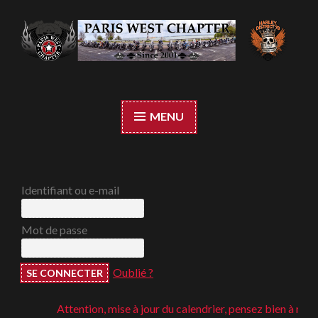
Accéder
au
contenu
Paris West Chapter
principal
MENU
Identifiant ou e-mail
Mot de passe
Oublié ?
Attention, mise à jour du calendrier, pensez bien à regarde