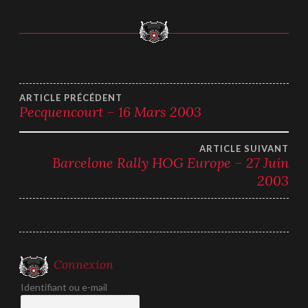
Navigation
ARTICLE PRÉCÉDENT
Pecquencourt – 16 Mars 2003
de
ARTICLE SUIVANT
l’article
Barcelone Rally HOG Europe – 27 Juin
2003
Connexion
Identifiant ou e-mail