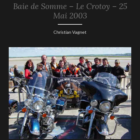
Baie de Somme – Le Crotoy – 25
2003
Mai 2003
25
Christian Vagnet
mai
2003