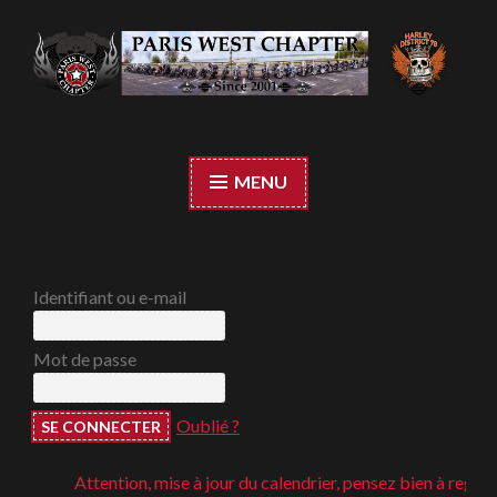
Accéder
au
contenu
Paris West Chapter
principal
MENU
Identifiant ou e-mail
Mot de passe
Oublié ?
Attention, mise à jour du calendrier, pensez bien à regarder ;