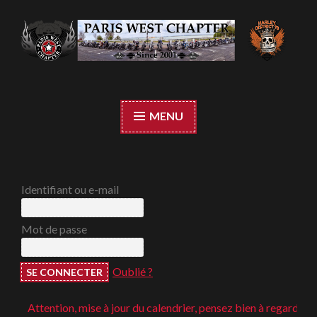
Accéder
au
contenu
Paris West Chapter
principal
MENU
Identifiant ou e-mail
Mot de passe
Oublié ?
Attention, mise à jour du calendrier, pensez bien à regarder ;-)