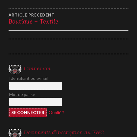
Navigation
ARTICLE PRÉCÉDENT
Boutique – Textile
de
l’article
Connexion
Identifiant ou e-mail
Mot de passe
Oublié ?
Documents d’Inscription au PWC