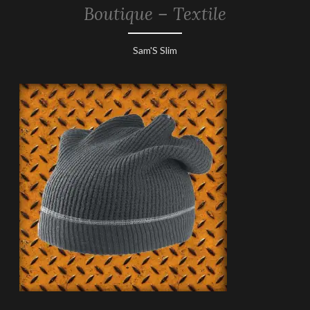
Boutique – Textile
13
Sam'S Slim
mars
2019