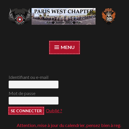
Accéder
au
contenu
Paris West Chapter
principal
MENU
Identifiant ou e-mail
Mot de passe
Oublié ?
Attention, mise à jour du calendrier, pensez bien à regarder ;-