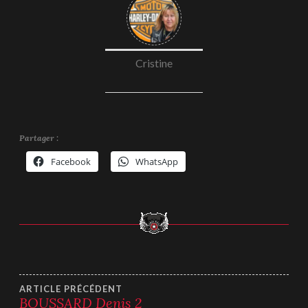
Cristine
Partager :
Facebook
WhatsApp
Navigation
ARTICLE PRÉCÉDENT
BOUSSARD Denis 2