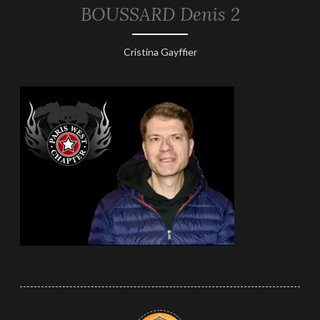
BOUSSARD Denis 2
19
Cristina Gayffier
janvier
2025