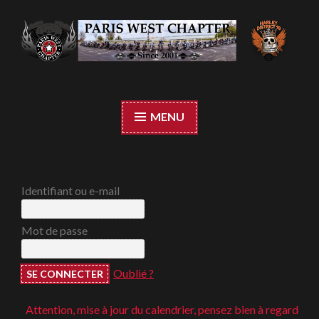
Accéder
au
contenu
Paris West Chapter
principal
MENU
Identifiant ou e-mail
Mot de passe
Oublié ?
Attention, mise à jour du calendrier, pensez bien à regarder ;-)