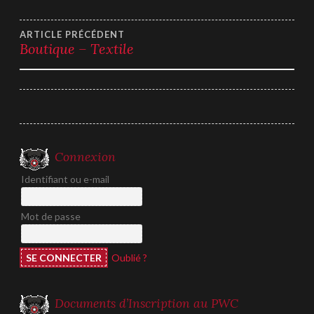
Navigation
ARTICLE PRÉCÉDENT
Boutique – Textile
de
l’article
Connexion
Identifiant ou e-mail
Mot de passe
Oublié ?
Documents d’Inscription au PWC