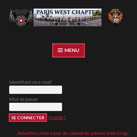
Accéder
au
contenu
Paris West Chapter
principal
MENU
Identifiant ou e-mail
Mot de passe
Oublié ?
Attention, mise à jour du calendrier, pensez bien à regarder ;-