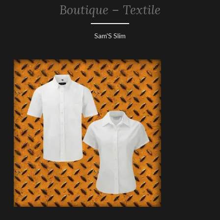
Boutique – Textile
13
Sam'S Slim
mars
2019