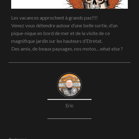
Les vacances approchent à grands pas!!!!
Venez vous détendre autour d’une belle sortie, d’un
pique-nique en bord de mer et de la visite de ce
magnifique jardin sur les hauteurs d’Etretat.
Des amis, de beaux paysages, nos motos…what else ?
Eric