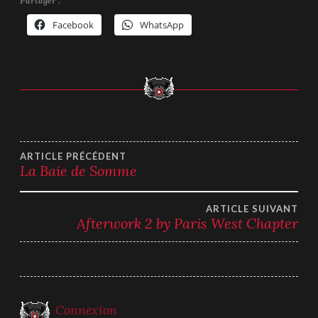
Partager :
Facebook
WhatsApp
Navigation
ARTICLE PRÉCÉDENT
La Baie de Somme
de
ARTICLE SUIVANT
l’article
Afterwork 2 by Paris West Chapter
Connexion