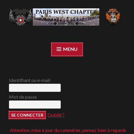
Accéder
au
contenu
Paris West Chapter
principal
MENU
Identifiant ou e-mail
Mot de passe
Oublié ?
Attention, mise à jour du calendrier, pensez bien à regarder ;-)