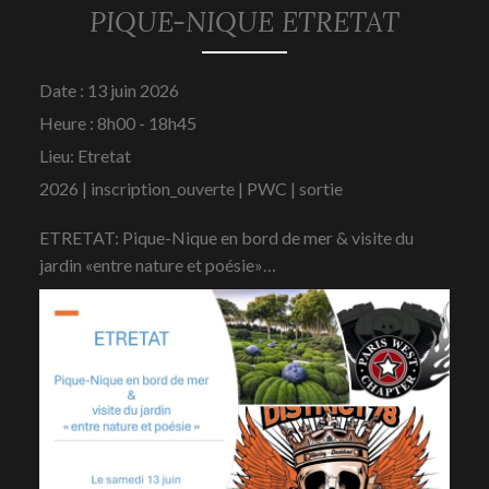
PIQUE-NIQUE ETRETAT
20
Date :
13 juin 2026
mai
Heure :
8h00 - 18h45
2026
Lieu:
Etretat
2026 | inscription_ouverte | PWC | sortie
ETRETAT: Pique-Nique en bord de mer & visite du
jardin «entre nature et poésie»…