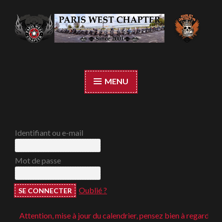
Accéder
au
contenu
Paris West Chapter
principal
MENU
Identifiant ou e-mail
Mot de passe
Oublié ?
Attention, mise à jour du calendrier, pensez bien à regarder ;-)