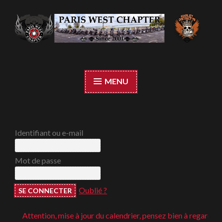
Accéder
au
contenu
Paris West Chapter
principal
MENU
Identifiant ou e-mail
Mot de passe
Oublié ?
Attention, mise à jour du calendrier, pensez bien à regarder ;-)