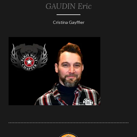
GAUDIN Eric
22
Cristina Gayffier
juin
2025