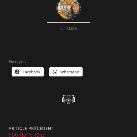
Cristine
Partager :
Facebook
WhatsApp
Navigation
ARTICLE PRÉCÉDENT
GAUDIN Eric