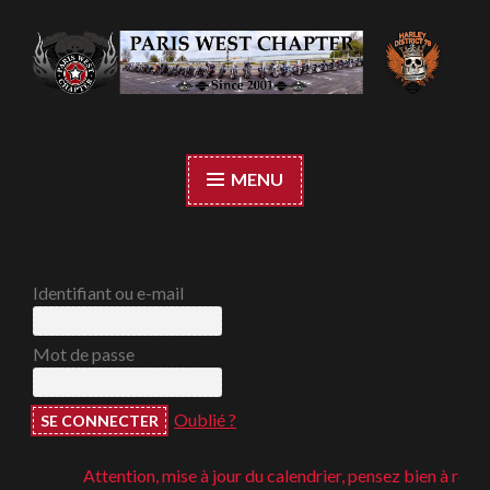
Accéder
au
contenu
Paris West Chapter
principal
MENU
Identifiant ou e-mail
Mot de passe
Oublié ?
Attention, mise à jour du calendrier, pensez bien à regarder