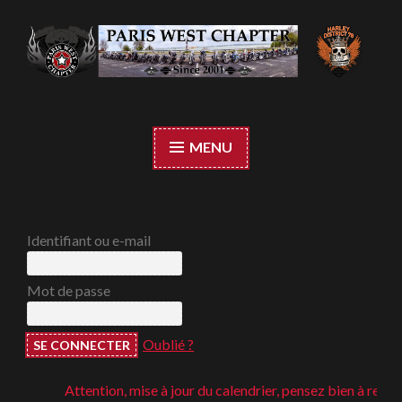
Accéder
au
contenu
Paris West Chapter
principal
MENU
Identifiant ou e-mail
Mot de passe
Oublié ?
Attention, mise à jour du calendrier, pensez bien à regarder 