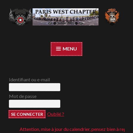
Accéder
au
contenu
Paris West Chapter
principal
MENU
Identifiant ou e-mail
Mot de passe
Oublié ?
Attention, mise à jour du calendrier, pensez bien à regarder ;