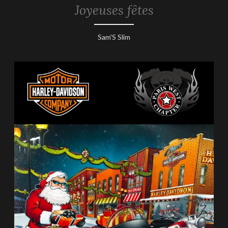
Joyeuses fêtes
NON
CLASSÉ
21
Sam'S Slim
décembre
2018