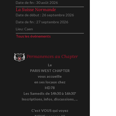
Date de fin :
30 août 2026
La Suisse Normande
Date de début :
26 septembre 2026
Date de fin :
27 septembre 2026
Lieu:
Caen
Tous les événements
Permanences au Chapter
Le
PARIS WEST CHAPTER
vous accueille
en ses locaux chez
HD78
Les Samedis de 14h30 à 16h30*
Inscriptions, infos, discussions, ...
C'est VOUS qui voyez