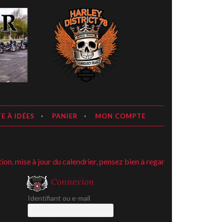
E À IDÉES
PANIER
MON COMPTE
mise à jour du calendrier, pensez bien à regarder ;-)
Connexion
Identifiant ou e-mail