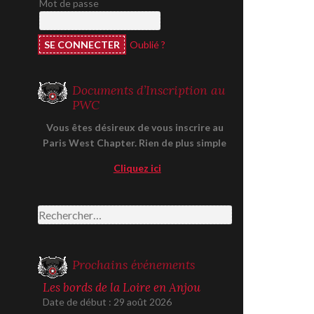
Mot de passe
Oublié ?
Documents d’Inscription au
PWC
Vous êtes désireux de vous inscrire au
Paris West Chapter. Rien de plus simple
Cliquez ici
Rechercher :
Prochains événements
Les bords de la Loire en Anjou
Date de début :
29 août 2026