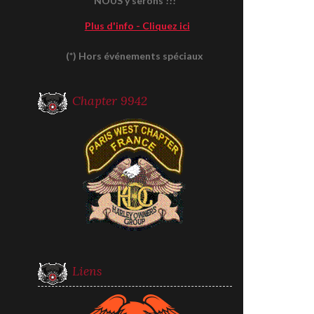
NOUS y serons !!!
Plus d'info - Cliquez ici
(*) Hors événements spéciaux
Chapter 9942
Liens