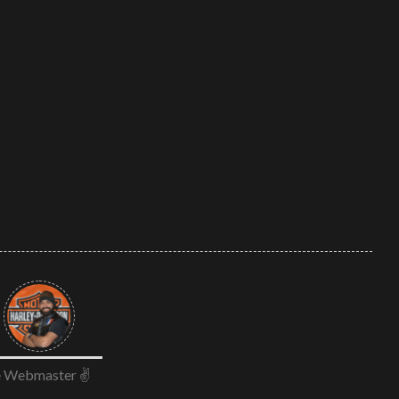
026
e Webmaster ✌️