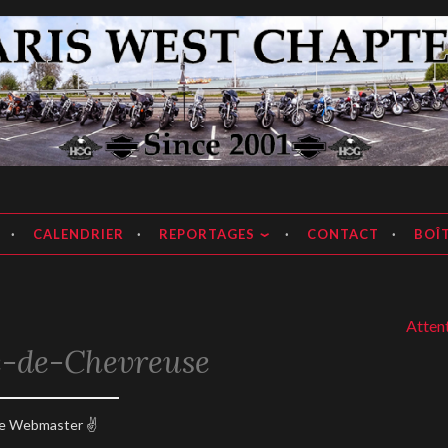
apter
CALENDRIER
REPORTAGES
CONTACT
BOÎT
Attention, 
e-de-Chevreuse
5
e Webmaster ✌️
anvier