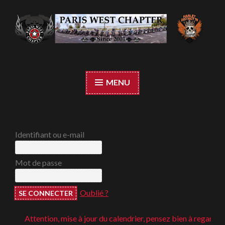
Accéder
au
contenu
Paris West Chapter
principal
MENU
Identifiant ou e-mail
Mot de passe
Oublié ?
Attention, mise à jour du calendrier, pensez bien à regarder ;-)