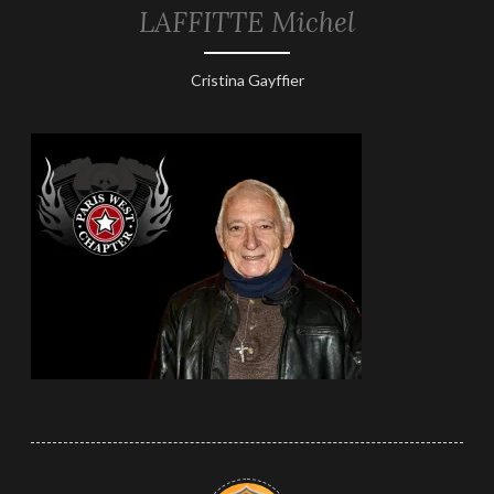
LAFFITTE Michel
8
Cristina Gayffier
avril
2025