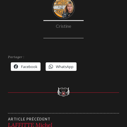
Cristine
Partager :
Facebook
WhatsApp
Navigation
ARTICLE PRÉCÉDENT
LAFFITTE Michel