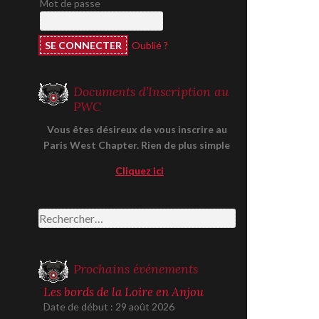
Mot de passe
Oublié ?
Documents d’Inscription au
PWC
Vous êtes désireux de vous inscrire au
Paris West Chapter. Rien de plus simple
Cliquez ici
Rechercher :
Prochains événements
Les bords de la Loire en Anjou
Date de début :
29 août 2026