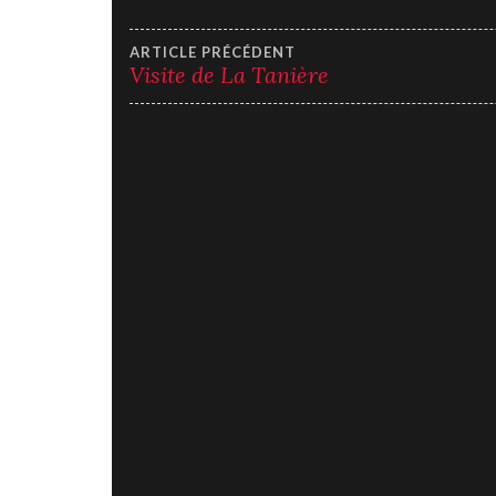
78
HARLEY
Navigation
ARTICLE PRÉCÉDENT
DAVIDSON
Visite de La Tanière
PARIS
de
WEST
CHAPTER
PÉTANQUE
l’article