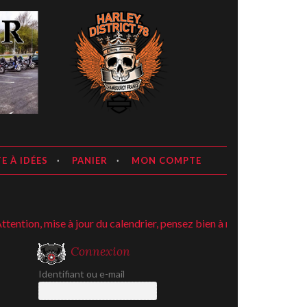
E À IDÉES
PANIER
MON COMPTE
ion, mise à jour du calendrier, pensez bien à regarder ;-)
Connexion
Identifiant ou e-mail