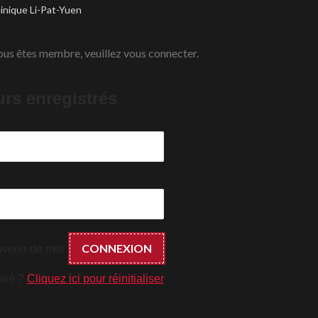
nique Li-Pat-Yuen
et
6
ous êtes membre, veuillez vous connecter.
urs enregistrés
venir de moi
lié ?
Cliquez ici pour réinitialiser