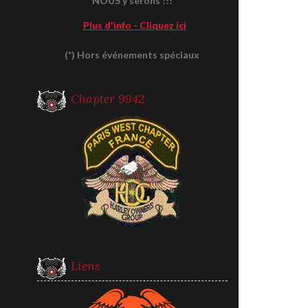
NOUS y serons !!!
Plus d'info - Cliquez ici
(*) Hors événements spéciaux
Chapter 9942
Liens