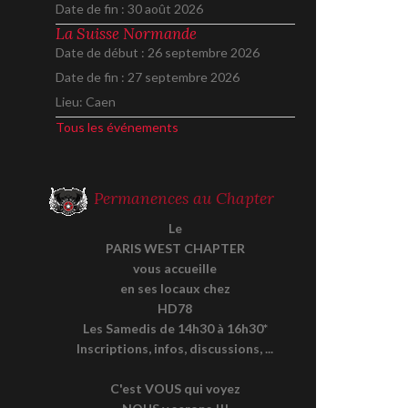
Date de fin :
30 août 2026
La Suisse Normande
Date de début :
26 septembre 2026
Date de fin :
27 septembre 2026
Lieu:
Caen
Tous les événements
Permanences au Chapter
Le
PARIS WEST CHAPTER
vous accueille
en ses locaux chez
HD78
Les Samedis de 14h30 à 16h30*
Inscriptions, infos, discussions, ...
C'est VOUS qui voyez