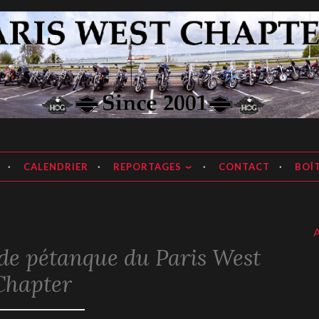
apter
CALENDRIER
REPORTAGES
CONTACT
BOÎT
Attent
de pétanque du Paris West
Chapter