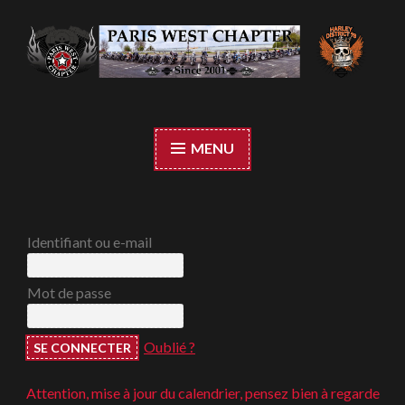
Accéder
au
contenu
Paris West Chapter
principal
MENU
Identifiant ou e-mail
Mot de passe
Oublié ?
Attention, mise à jour du calendrier, pensez bien à regarder ;-)