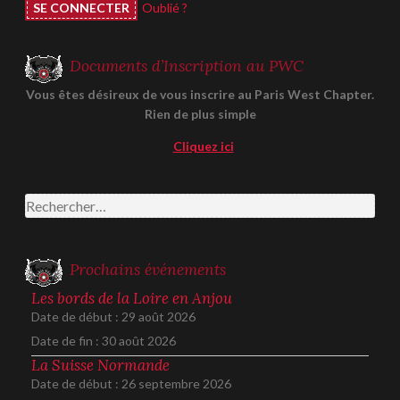
Oublié ?
Documents d’Inscription au PWC
Vous êtes désireux de vous inscrire au Paris West Chapter.
Rien de plus simple
Cliquez ici
Rechercher :
Prochains événements
Les bords de la Loire en Anjou
Date de début :
29 août 2026
Date de fin :
30 août 2026
La Suisse Normande
Date de début :
26 septembre 2026