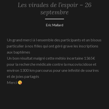
Les virades de l’espoir – 26
REPORTAGES
-
septembre
2021
3
Eric Mallard
octobre
2021
Un grand merci à l ensemble des participants et un bisous
particulier à nos filles qui ont géré grave les inscriptions
aux baptêmes
Un bon résultat malgré cette météo incertaine 1365€
pour la recherche médicale contre la mucoviscidose et
environ 1300 km parcourus pour une infinité de sourires
et de joies partagés
Merci