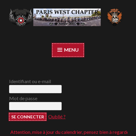
Accéder
au
contenu
Paris West Chapter
principal
MENU
Identifiant ou e-mail
Mot de passe
Oublié ?
Attention, mise à jour du calendrier, pensez bien à regarder ;-)