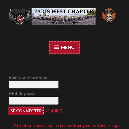
Accéder
au
contenu
Paris West Chapter
principal
MENU
Identifiant ou e-mail
Mot de passe
Oublié ?
Attention, mise à jour du calendrier, pensez bien à regarder ;-)