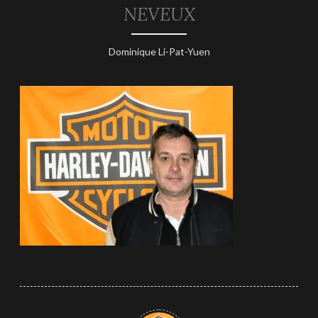
NEVEUX
25
Dominique Li-Pat-Yuen
janvier
2026