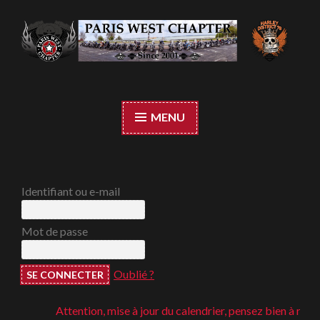
Accéder
au
contenu
Paris West Chapter
principal
MENU
Identifiant ou e-mail
Mot de passe
Oublié ?
Attention, mise à jour du calendrier, pensez bien à regarde