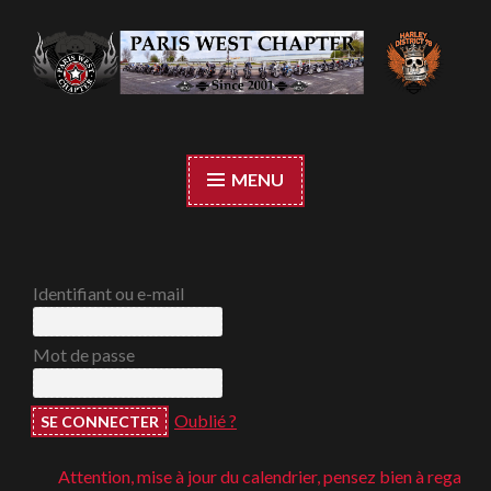
Accéder
au
contenu
Paris West Chapter
principal
MENU
Identifiant ou e-mail
Mot de passe
Oublié ?
Attention, mise à jour du calendrier, pensez bien à regarder ;-)