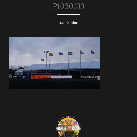
P1030133
29
Sam'S Slim
janvier
2019