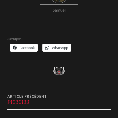
Samuel
Partager :
Facebook
WhatsApp
Navigation
ARTICLE PRÉCÉDENT
P1030133
de