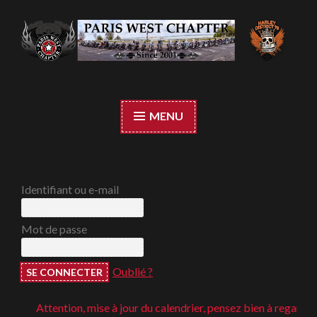
Accéder
au
contenu
Paris West Chapter
principal
MENU
Identifiant ou e-mail
Mot de passe
Oublié ?
Attention, mise à jour du calendrier, pensez bien à regarder ;-