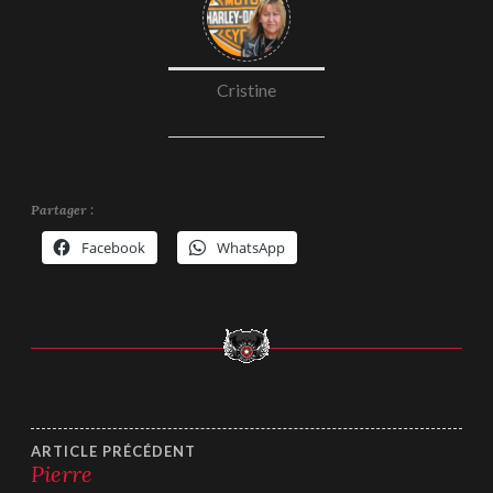
Cristine
Partager :
Facebook
WhatsApp
Navigation
ARTICLE PRÉCÉDENT
Pierre