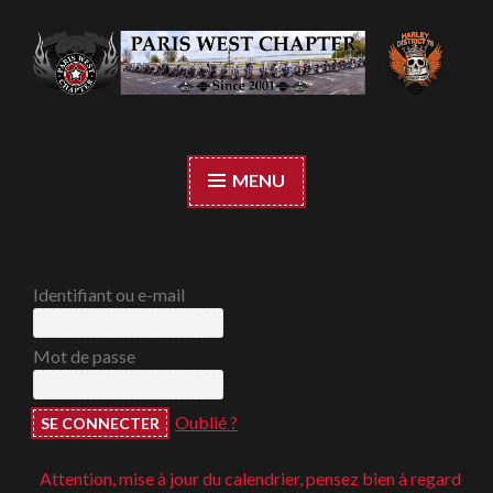
Accéder
au
contenu
Paris West Chapter
principal
MENU
Identifiant ou e-mail
Mot de passe
Oublié ?
Attention, mise à jour du calendrier, pensez bien à regarder ;-)