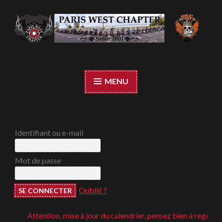
Accéder
au
contenu
Paris West Chapter
principal
MENU
Identifiant ou e-mail
Mot de passe
Oublié ?
Attention, mise à jour du calendrier, pensez bien à regarder ;