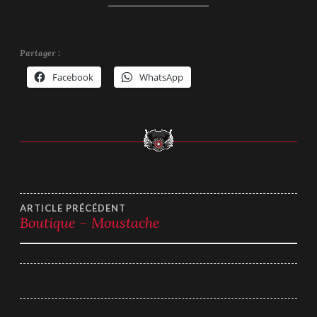
Partager :
Facebook
WhatsApp
Navigation
ARTICLE PRÉCÉDENT
Boutique – Moustache
de
l’article