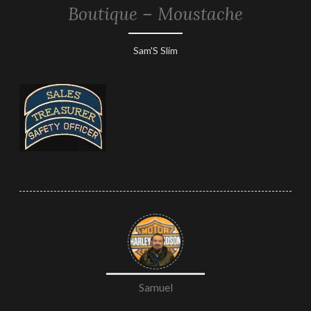
Boutique – Moustache
1
Sam'S Slim
février
2019
Samuel