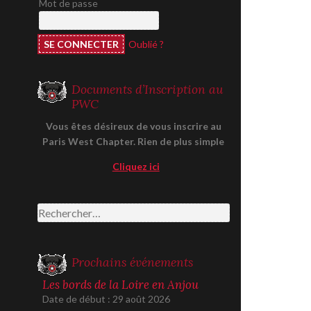
Mot de passe
Oublié ?
Documents d’Inscription au
PWC
Vous êtes désireux de vous inscrire au
Paris West Chapter. Rien de plus simple
Cliquez ici
Rechercher :
Prochains événements
Les bords de la Loire en Anjou
Date de début :
29 août 2026