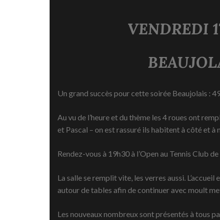
2
VENDREDI 1
BEAUJOLA
Un grand succès pour cette soirée Beaujolais : 4
Au vu de l’heure et du thème les 4 roues ont remp
et Pascal – on est rassuré ils habitent à côté et à
Rendez-vous à 19h30 à l’Open au Tennis Club de M
La salle se remplit vite, les verres aussi. L’accueil
autour de tables afin de continuer avec moult met
Les nouveaux nombreux sont présentés à tous par A