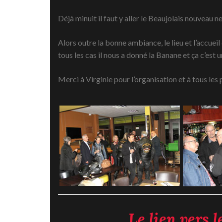
Déjà minuit il faut y aller le Beaujolais nouveau ne 
Alors outre la bonne ambiance, le lieu et l’accuei
tous les cas il nous a donné la Banane et ça c’est u
Merci à Virginie pour l’organisation et à tous les 
Le lien vers 