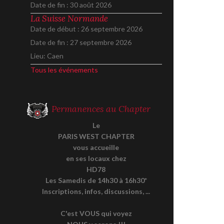
Date de fin :
30 août 2026
La Suisse Normande
Date de début :
26 septembre 2026
Date de fin :
27 septembre 2026
Lieu:
Caen
Tous les événements
Permanences au Chapter
Le
PARIS WEST CHAPTER
vous accueille
en ses locaux chez
HD78
Les Samedis de 14h30 à 16h30*
Inscriptions, infos, discussions, ...
C'est VOUS qui voyez