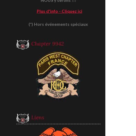
NOUS y serons !!!
Plus d'info - Cliquez ici
(*) Hors événements spéciaux
Chapter 9942
Liens