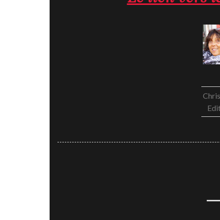
Chris
Edi