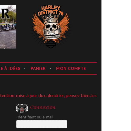
E À IDÉES
PANIER
MON COMPTE
on, mise à jour du calendrier, pensez bien à regarder ;-)
Connexion
Identifiant ou e-mail