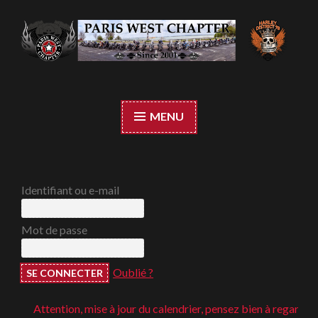
Accéder
au
contenu
Paris West Chapter
principal
MENU
Identifiant ou e-mail
Mot de passe
Oublié ?
Attention, mise à jour du calendrier, pensez bien à regarder ;-)