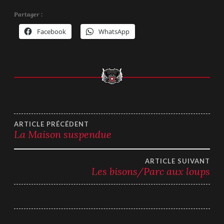
Partager :
Facebook
WhatsApp
Navigation
ARTICLE PRÉCÉDENT
La Maison suspendue
de
ARTICLE SUIVANT
l’article
Les bisons/Parc aux loups