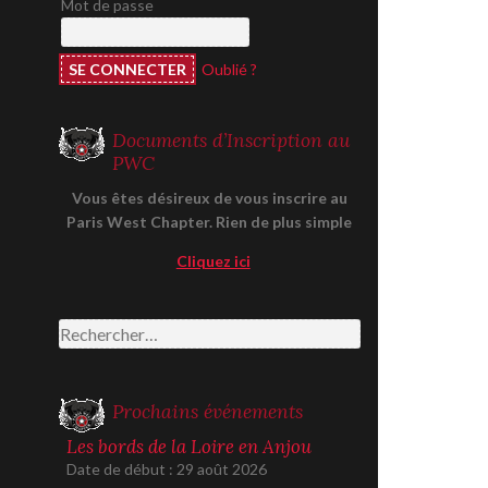
Mot de passe
Oublié ?
Documents d’Inscription au
PWC
Vous êtes désireux de vous inscrire au
Paris West Chapter. Rien de plus simple
Cliquez ici
Rechercher :
Prochains événements
Les bords de la Loire en Anjou
Date de début :
29 août 2026