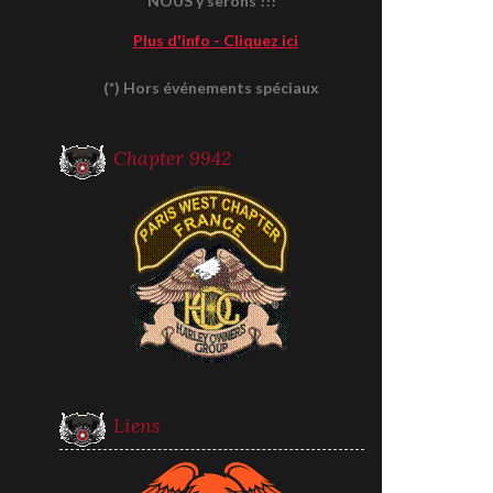
NOUS y serons !!!
Plus d'info - Cliquez ici
(*) Hors événements spéciaux
Chapter 9942
Liens