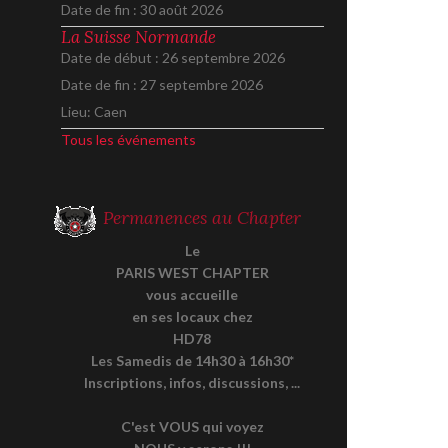
Date de fin :
30 août 2026
La Suisse Normande
Date de début :
26 septembre 2026
Date de fin :
27 septembre 2026
Lieu:
Caen
Tous les événements
Permanences au Chapter
Le
PARIS WEST CHAPTER
vous accueille
en ses locaux chez
HD78
Les Samedis de 14h30 à 16h30*
Inscriptions, infos, discussions, ...
C'est VOUS qui voyez