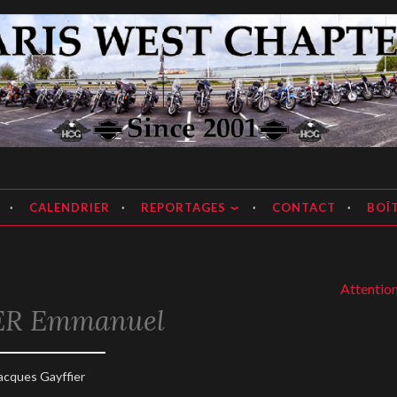
apter
CALENDRIER
REPORTAGES
CONTACT
BOÎT
Attention, mise
ER Emmanuel
acques Gayffier
anvier