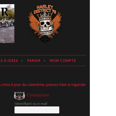
E À IDÉES
PANIER
MON COMPTE
 à jour du calendrier, pensez bien à regarder ;-)
Connexion
Identifiant ou e-mail