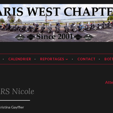
apter
CALENDRIER
REPORTAGES
CONTACT
BOÎT
Attention
RS Nicole
19
ristina Gayffier
anvier