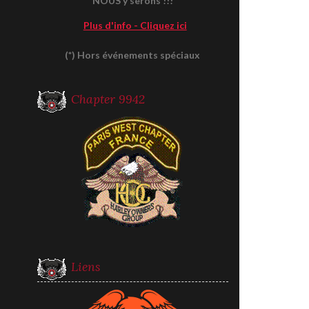
NOUS y serons !!!
Plus d'info - Cliquez ici
(*) Hors événements spéciaux
Chapter 9942
Liens