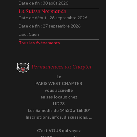
Date de fin :
30 août 2026
La Suisse Normande
Date de début :
26 septembre 2026
Date de fin :
27 septembre 2026
Lieu:
Caen
Tous les événements
Permanences au Chapter
Le
PARIS WEST CHAPTER
vous accueille
en ses locaux chez
HD78
Les Samedis de 14h30 à 16h30*
Inscriptions, infos, discussions, ...
C'est VOUS qui voyez