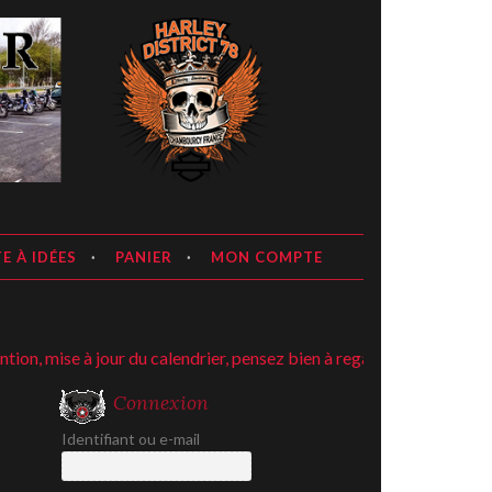
E À IDÉES
PANIER
MON COMPTE
, mise à jour du calendrier, pensez bien à regarder ;-)
Connexion
Identifiant ou e-mail