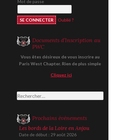
Mot de passe
Oublié ?
Documents d’Inscription au
PWC
Vous êtes désireux de vous inscrire au
Paris West Chapter. Rien de plus simple
Cliquez ici
Rechercher :
Prochains événements
Les bords de la Loire en Anjou
Date de début :
29 août 2026