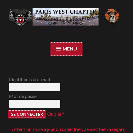
Accéder
au
contenu
Paris West Chapter
principal
MENU
Identifiant ou e-mail
Mot de passe
Oublié ?
Attention, mise à jour du calendrier, pensez bien à regarder ;-)