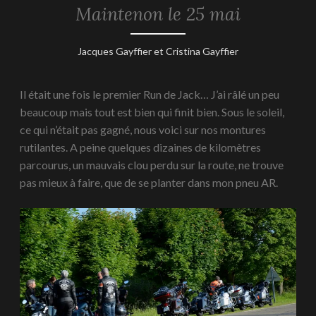
Maintenon le 25 mai
REPORTAGES
-
2024
9
Jacques Gayffier et Cristina Gayffier
septembre
2024
Il était une fois le premier Run de Jack… J’ai râlé un peu
beaucoup mais tout est bien qui finit bien. Sous le soleil,
ce qui n’était pas gagné, nous voici sur nos montures
rutilantes. A peine quelques dizaines de kilomètres
parcourus, un mauvais clou perdu sur la route, ne trouve
pas mieux à faire, que de se planter dans mon pneu AR.