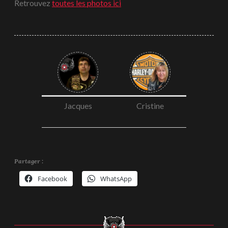
Retrouvez
toutes les photos ici
Jacques
Cristine
Partager :
Facebook
WhatsApp