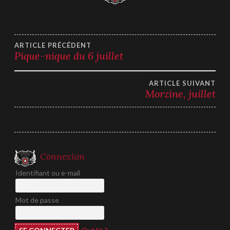
Navigation
ARTICLE PRÉCÉDENT
Pique-nique du 6 juillet
de
ARTICLE SUIVANT
l’article
Morzine, juillet
Connexion
Identifiant ou e-mail
Mot de passe