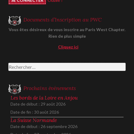
Oublié ?
Documents d’Inscription au PWC
Vous êtes désireux de vous inscrire au Paris West Chapter.
Rien de plus simple
Cliquez ici
Rechercher :
Prochains événements
Les bords de la Loire en Anjou
Date de début :
29 août 2026
Date de fin :
30 août 2026
La Suisse Normande
Date de début :
26 septembre 2026