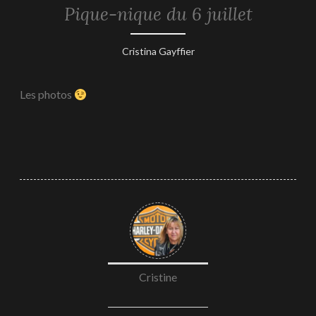
Pique-nique du 6 juillet
REPORTAGES
-
2024
6
Cristina Gayffier
août
2024
Les photos
Cristine