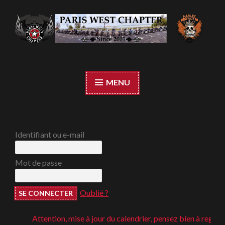
Accéder
au
contenu
Paris West Chapter
principal
MENU
Identifiant ou e-mail
Mot de passe
Oublié ?
Attention, mise à jour du calendrier, pensez bien à regarder 