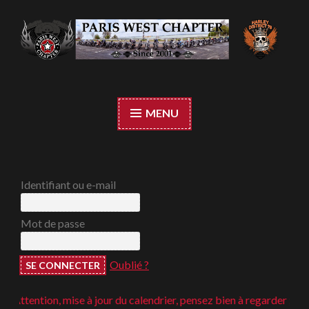
Accéder
au
contenu
Paris West Chapter
principal
MENU
Identifiant ou e-mail
Mot de passe
Oublié ?
tention, mise à jour du calendrier, pensez bien à regarder ;-)