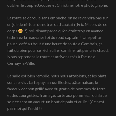
oublier le couple Jacques et Christine notre photographe.
La route se déroule sans embûche, on ne reviendra pas sur
un joli demi-tour de notre road captain (Eric M sors de ce
corps
!!), soi-disant parce qu’on était trop en avance
(admirez la mauvaise foi du road captain) ! Une petite
pause-café au bout d’une heure de route à Gambais, ça
fait du bien pour se réchauffer car il ne fait pas très chaud.
Nous reprenons la route et arrivons très à l’heure à
Cernay-la-Ville.
La salle est bien remplie, nous nous attablons, et les plats
sont servis : tarte paysanne, rillettes, pâté maison, le
fameux cochon grillé avec du gratin de pommes de terre
et des courgettes, fromage, tarte aux pommes… ouhla ce
soir ce sera un yaourt, un bout de pain et au lit ! (Ce n’est
pas moi qui l’ai dit !)