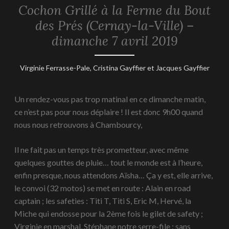
Cochon Grillé à la Ferme du Bout
REPORTAGES
-
des Prés (Cernay-la-Ville) –
2019
dimanche 7 avril 2019
11
Virginie Ferrasse-Pale, Cristina Gayffier et Jacques Gayffier
avril
2019
Un rendez-vous pas trop matinal en ce dimanche matin,
ce n’est pas pour nous déplaire ! Il est donc 9h00 quand
nous nous retrouvons à Chambourcy,
Il ne fait pas un temps très prometteur, avec même
quelques gouttes de pluie… tout le monde est à l’heure,
enfin presque, nous attendons Aïsha… Ça y est, elle arrive,
le convoi (32 motos) se met en route : Alain en road
captain ; les safeties : Titi T, Titi S, Eric M, Hervé, la
Miche qui endosse pour la 2ème fois le gilet de safety ;
Virginie en marshal, Stéphane notre serre-file ; sans