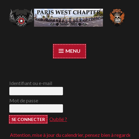
Accéder
au
contenu
Paris West Chapter
principal
MENU
Identifiant ou e-mail
Mot de passe
Oublié ?
Attention, mise à jour du calendrier, pensez bien à regarder ;-)